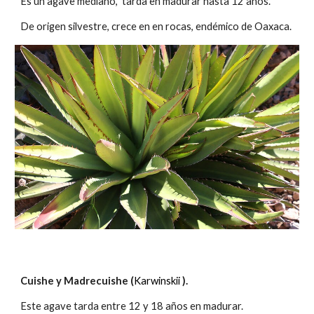
Es un agave mediano, tarda en madurar hasta 12 años.
De origen silvestre, crece en en rocas, endémico de Oaxaca.
C
uishe y Madrecuishe
(
Karwinskii
).
Este agave tarda entre
12
y 1
8
años en madurar.