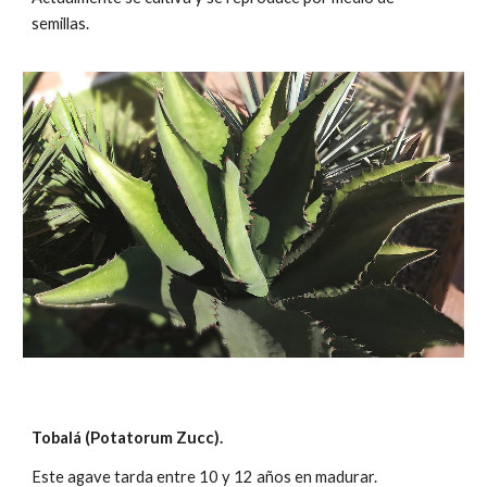
semillas.
Tobal
á
(Potatorum Zucc).
Este agave tarda entre
1
0 y
12
años en madurar.